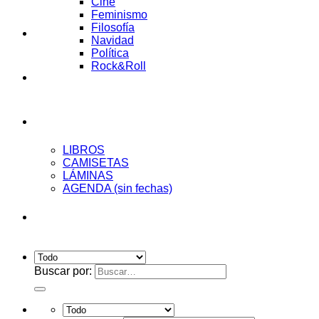
Cine
Feminismo
Filosofía
AUDIOENSAYOS
Navidad
Política
Rock&Roll
CURSOS
Tienda
LIBROS
CAMISETAS
LÁMINAS
AGENDA (sin fechas)
Acceder
Buscar por: