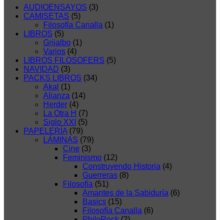
AUDIOENSAYOS
(3)
CAMISETAS
(5)
Filosofía Canalla
(1)
LIBROS
(5)
Grijalbo
(1)
Varios
(4)
LIBROS FILOSOFERS
(5)
NAVIDAD
(3)
PACKS LIBROS
(34)
Akal
(1)
Alianza
(14)
Herder
(4)
La Otra H
(7)
Siglo XXI
(5)
PAPELERÍA
(79)
LÁMINAS
(79)
Cine
(3)
Feminismo
(12)
Construyendo Historia
(4)
Guerreras
(8)
Filosofía
(51)
Amantes de la Sabiduría
(6)
Basics
(15)
Filosofía Canalla
(6)
PhiloRock
(2)