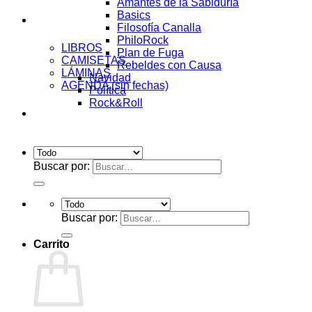
Amantes de la Sabiduría
Basics
Tienda
Filosofía Canalla
PhiloRock
LIBROS
Plan de Fuga
CAMISETAS
Rebeldes con Causa
LÁMINAS
Navidad
AGENDA (sin fechas)
Política
Rock&Roll
Acceder
Buscar por:
Buscar por:
Carrito