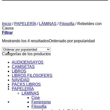
Inicio
/
PAPELERÍA
/
LÁMINAS
/
Filosofía
/
Rebeldes con
Causa
Filtrar
Mostrando los 4 resultados
Ordenado por popularidad
Categorías de los productos
AUDIOENSAYOS
CAMISETAS
LIBROS
SOBRE MI
LIBROS FILOSOFERS
NAVIDAD
PACKS LIBROS
AUDIOENSAYOS
PAPELERÍA
LÁMINAS
Cine
CURSOS
Feminismo
Filosofía