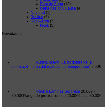
Plan de Fuga
(18)
Rebeldes con Causa
(4)
Navidad
(1)
Política
(6)
Rock&Roll
(7)
Rock
(5)
Novedades
AudioEnsayo "La dictadura de la
sonrisa. Síntoma del malestar contemporáneo"
9.50
€
Pack 6 Láminas Sorpresa
20.00
€
-
30.00
€
Rango de precios: desde 20.00€ hasta 30.00€