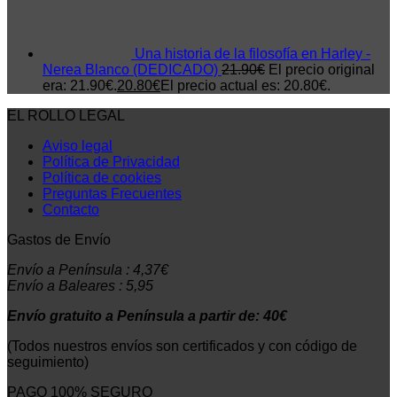
Una historia de la filosofía en Harley -
Nerea Blanco (DEDICADO)
21.90
€
El precio original
era: 21.90€.
20.80
€
El precio actual es: 20.80€.
EL ROLLO LEGAL
Aviso legal
Política de Privacidad
Política de cookies
Preguntas Frecuentes
Contacto
Gastos de Envío
Envío a Península : 4,37€
Envío a Baleares : 5,95
Envío gratuito a Península a partir de: 40€
(Todos nuestros envíos son certificados y con código de
seguimiento)
PAGO 100% SEGURO