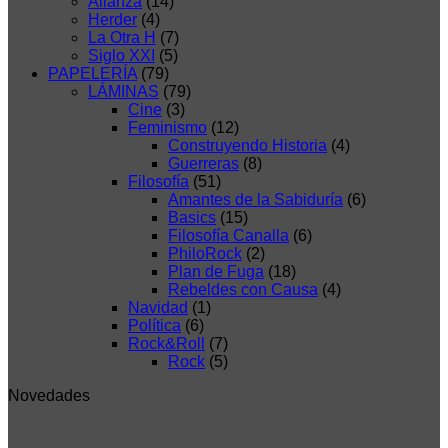
Alianza
(14)
Herder
(4)
La Otra H
(7)
Siglo XXI
(5)
PAPELERÍA
(79)
LÁMINAS
(79)
Cine
(3)
Feminismo
(12)
Construyendo Historia
(4)
Guerreras
(8)
Filosofía
(51)
Amantes de la Sabiduría
(6)
Basics
(15)
Filosofía Canalla
(6)
PhiloRock
(2)
Plan de Fuga
(18)
Rebeldes con Causa
(4)
Navidad
(1)
Política
(6)
Rock&Roll
(7)
Rock
(5)
Novedades