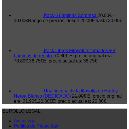
Pack 6 Láminas Sorpresa
20.00
€
-
30.00
€
Rango de precios: desde 20.00€ hasta 30.00€
Pack Libros Filosofers firmados + 4
Láminas de regalo.
70.80
€
El precio original era:
70.80€.
38.75
€
El precio actual es: 38.75€.
Una historia de la filosofía en Harley -
Nerea Blanco (DEDICADO)
21.90
€
El precio original
era: 21.90€.
20.80
€
El precio actual es: 20.80€.
EL ROLLO LEGAL
Aviso legal
Política de Privacidad