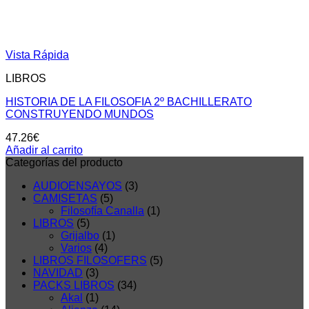
Vista Rápida
LIBROS
HISTORIA DE LA FILOSOFIA 2º BACHILLERATO
CONSTRUYENDO MUNDOS
47.26
€
Añadir al carrito
Categorías del producto
AUDIOENSAYOS
(3)
CAMISETAS
(5)
Filosofía Canalla
(1)
LIBROS
(5)
Grijalbo
(1)
Varios
(4)
LIBROS FILOSOFERS
(5)
NAVIDAD
(3)
PACKS LIBROS
(34)
Akal
(1)