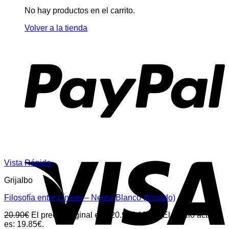
No hay productos en el carrito.
Volver a la tienda
Vista Rápida
Grijalbo
Filosofía entre Líneas – Nerea Blanco (firmado)
20.90
€
El precio original era: 20.90€.
19.85
€
El precio actual
es: 19.85€.