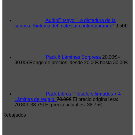
AudioEnsayo "La dictadura de la
sonrisa. Síntoma del malestar contemporáneo"
9.50
€
Pack 6 Láminas Sorpresa
20.00
€
-
30.00
€
Rango de precios: desde 20.00€ hasta 30.00€
Pack Libros Filosofers firmados + 4
Láminas de regalo.
70.80
€
El precio original era:
70.80€.
38.75
€
El precio actual es: 38.75€.
Rebajados