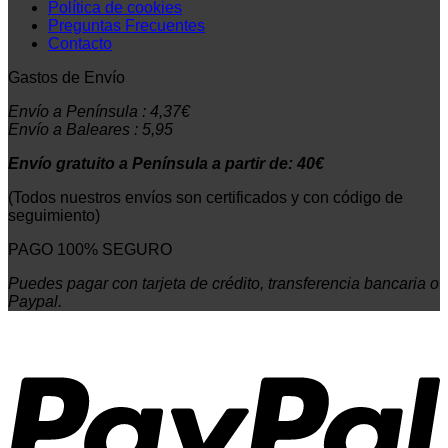
Política de cookies
Preguntas Frecuentes
Contacto
Gastos de Envío
Envío a Península : 4,37€
Envío a Baleares : 5,95
Envío gratuito a Península a partir de: 40€
(Todos nuestros envíos son certificados y con código de
seguimiento)
PAGO 100% SEGURO
Puedes pagar con tarjeta de crédito, transferencia bancaria o
Paypal.