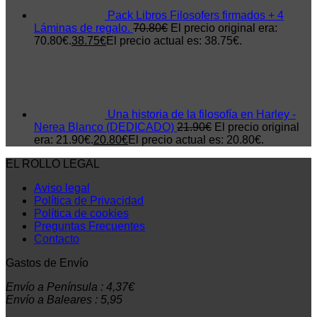
Pack Libros Filosofers firmados + 4
Láminas de regalo.
70.80
€
El precio original era:
70.80€.
38.75
€
El precio actual es: 38.75€.
Una historia de la filosofía en Harley -
Nerea Blanco (DEDICADO)
21.90
€
El precio original
era: 21.90€.
20.80
€
El precio actual es: 20.80€.
EL ROLLO LEGAL
Aviso legal
Política de Privacidad
Política de cookies
Preguntas Frecuentes
Contacto
Gastos de Envío
Envío a Península : 4,37€
Envío a Baleares : 5,95