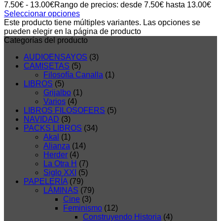
7.50
€
-
13.00
€
Rango de precios: desde 7.50€ hasta 13.00€
Seleccionar opciones
Este producto tiene múltiples variantes. Las opciones se
pueden elegir en la página de producto
Categorías del producto
AUDIOENSAYOS
(3)
CAMISETAS
(5)
Filosofía Canalla
(1)
LIBROS
(5)
Grijalbo
(1)
Varios
(4)
LIBROS FILOSOFERS
(5)
NAVIDAD
(3)
PACKS LIBROS
(34)
Akal
(1)
Alianza
(14)
Herder
(4)
La Otra H
(7)
Siglo XXI
(5)
PAPELERÍA
(79)
LÁMINAS
(79)
Cine
(3)
Feminismo
(12)
Construyendo Historia
(4)