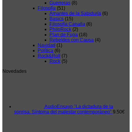
Guerreras
(8)
Filosofía
(51)
Amantes de la Sabiduría
(6)
Basics
(15)
Filosofía Canalla
(6)
PhiloRock
(2)
Plan de Fuga
(18)
Rebeldes con Causa
(4)
Navidad
(1)
Política
(6)
Rock&Roll
(7)
Rock
(5)
Novedades
AudioEnsayo "La dictadura de la
sonrisa. Síntoma del malestar contemporáneo"
9.50
€