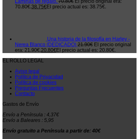
Láminas de regalo.
70.80
€
El precio original era:
70.80€.
38.75
€
El precio actual es: 38.75€.
Una historia de la filosofía en Harley -
Nerea Blanco (DEDICADO)
21.90
€
El precio original
era: 21.90€.
20.80
€
El precio actual es: 20.80€.
EL ROLLO LEGAL
Aviso legal
Política de Privacidad
Política de cookies
Preguntas Frecuentes
Contacto
Gastos de Envío
Envío a Península : 4,37€
Envío a Baleares : 5,95
Envío gratuito a Península a partir de: 40€