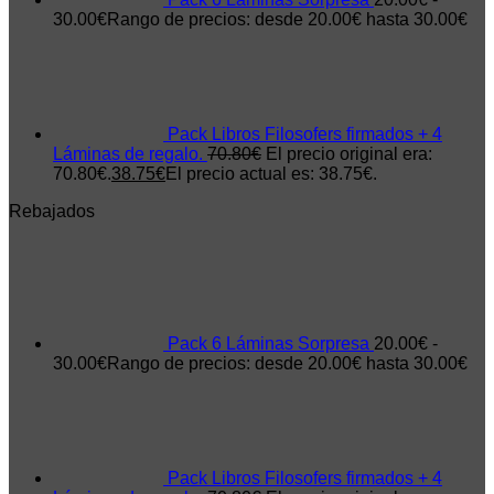
30.00
€
Rango de precios: desde 20.00€ hasta 30.00€
Pack Libros Filosofers firmados + 4
Láminas de regalo.
70.80
€
El precio original era:
70.80€.
38.75
€
El precio actual es: 38.75€.
Rebajados
Pack 6 Láminas Sorpresa
20.00
€
-
30.00
€
Rango de precios: desde 20.00€ hasta 30.00€
Pack Libros Filosofers firmados + 4