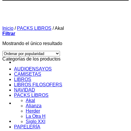
Inicio
/
PACKS LIBROS
/
Akal
Filtrar
Mostrando el único resultado
Categorías de los productos
AUDIOENSAYOS
CAMISETAS
LIBROS
LIBROS FILOSOFERS
SOBRE MI
NAVIDAD
PACKS LIBROS
Akal
AUDIOENSAYOS
Alianza
Herder
La Otra H
CURSOS
Siglo XXI
PAPELERÍA