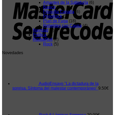
Amantes de la Sabiduría
(6)
Basics
(15)
Filosofía Canalla
(6)
PhiloRock
(2)
Plan de Fuga
(18)
Rebeldes con Causa
(4)
Navidad
(1)
Política
(6)
Rock&Roll
(7)
Rock
(5)
Novedades
AudioEnsayo "La dictadura de la
sonrisa. Síntoma del malestar contemporáneo"
9.50
€
Pack 6 Láminas Sorpresa
20.00
€
-