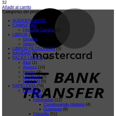
32
Añadir al carrito
Categorías del producto
AUDIOENSAYOS
(3)
CAMISETAS
(5)
Filosofía Canalla
(1)
LIBROS
(5)
Grijalbo
(1)
Varios
(4)
LIBROS FILOSOFERS
(5)
NAVIDAD
(3)
PACKS LIBROS
(34)
Akal
(1)
Alianza
(14)
Herder
(4)
La Otra H
(7)
Siglo XXI
(5)
PAPELERÍA
(79)
LÁMINAS
(79)
Cine
(3)
Feminismo
(12)
Construyendo Historia
(4)
Guerreras
(8)
Filosofía
(51)