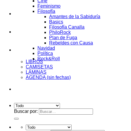
Cine
Feminismo
Filosofía
AUDIOENSAYOS
Amantes de la Sabiduría
Basics
Filosofía Canalla
CURSOS
PhiloRock
Plan de Fuga
Rebeldes con Causa
Navidad
Tienda
Política
Rock&Roll
LIBROS
CAMISETAS
LÁMINAS
AGENDA (sin fechas)
Acceder
Buscar por: