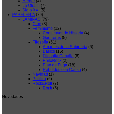
Herder
(4)
La Otra H
(7)
Siglo XXI
(5)
PAPELERÍA
(79)
LÁMINAS
(79)
Cine
(3)
Feminismo
(12)
Construyendo Historia
(4)
Guerreras
(8)
Filosofía
(51)
Amantes de la Sabiduría
(6)
Basics
(15)
Filosofía Canalla
(6)
PhiloRock
(2)
Plan de Fuga
(18)
Rebeldes con Causa
(4)
Navidad
(1)
Política
(6)
Rock&Roll
(7)
Rock
(5)
Novedades