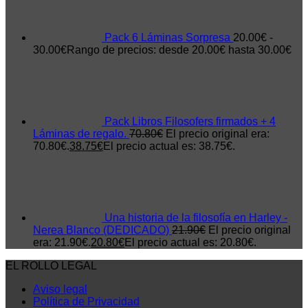
Pack 6 Láminas Sorpresa
20.00
€
-
30.00
€
Rango de precios: desde 20.00€ hasta 30.00€
Pack Libros Filosofers firmados + 4
Láminas de regalo.
70.80
€
El precio original era:
70.80€.
38.75
€
El precio actual es: 38.75€.
Una historia de la filosofía en Harley -
Nerea Blanco (DEDICADO)
21.90
€
El precio original
era: 21.90€.
20.80
€
El precio actual es: 20.80€.
EL ROLLO LEGAL
Aviso legal
Política de Privacidad