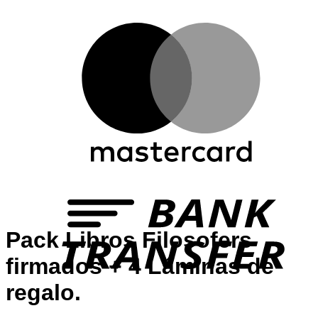
Pack Libros Filosofers
firmados + 4 Láminas de
regalo.