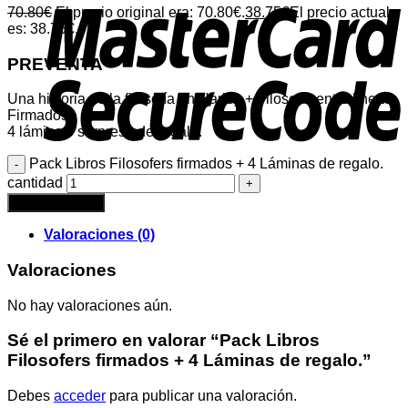
70.80
€
El precio original era: 70.80€.
38.75
€
El precio actual
es: 38.75€.
PREVENTA
Una historia de la filosofía en Harley + Filosofía entre líneas.
Firmados.
4 láminas sorpresa de regalo.
Pack Libros Filosofers firmados + 4 Láminas de regalo.
cantidad
Añadir al carrito
Valoraciones (0)
Valoraciones
No hay valoraciones aún.
Sé el primero en valorar “Pack Libros
Filosofers firmados + 4 Láminas de regalo.”
Debes
acceder
para publicar una valoración.