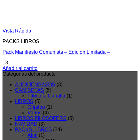
Vista Rápida
PACKS LIBROS
Pack Manifiesto Comunista – Edición Limitada –
13
Añadir al carrito
Categorías del producto
AUDIOENSAYOS
(3)
CAMISETAS
(5)
Filosofía Canalla
(1)
LIBROS
(5)
Grijalbo
(1)
Varios
(4)
LIBROS FILOSOFERS
(5)
NAVIDAD
(3)
PACKS LIBROS
(34)
Akal
(1)