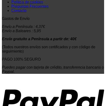
Política de cookies
Preguntas Frecuentes
Contacto
Gastos de Envío
Envío a Península : 4,37€
Envío a Baleares : 5,95
Envío gratuito a Península a partir de: 40€
(Todos nuestros envíos son certificados y con código de
seguimiento)
PAGO 100% SEGURO
Puedes pagar con tarjeta de crédito, transferencia bancaria o
Paypal.