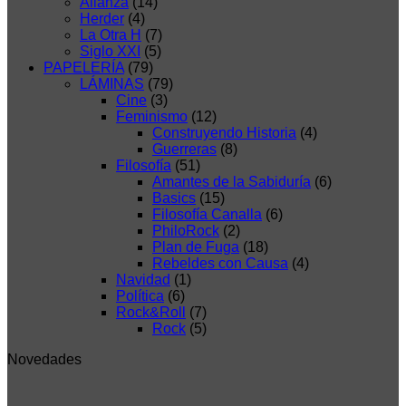
Alianza
(14)
Herder
(4)
La Otra H
(7)
Siglo XXI
(5)
PAPELERÍA
(79)
LÁMINAS
(79)
Cine
(3)
Feminismo
(12)
Construyendo Historia
(4)
Guerreras
(8)
Filosofía
(51)
Amantes de la Sabiduría
(6)
Basics
(15)
Filosofía Canalla
(6)
PhiloRock
(2)
Plan de Fuga
(18)
Rebeldes con Causa
(4)
Navidad
(1)
Política
(6)
Rock&Roll
(7)
Rock
(5)
Novedades