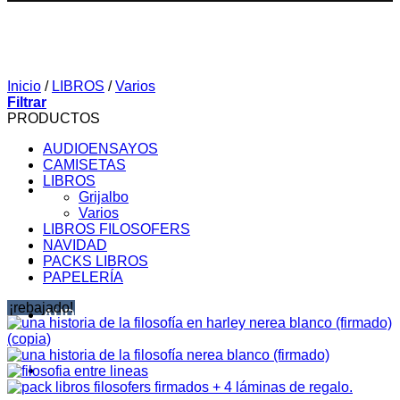
Inicio
/
LIBROS
/
Varios
Filtrar
PRODUCTOS
AUDIOENSAYOS
CAMISETAS
LIBROS
Grijalbo
Varios
LIBROS FILOSOFERS
NAVIDAD
SOBRE MI
PACKS LIBROS
PAPELERÍA
¡rebajado!
AUDIOENSAYOS
CURSOS