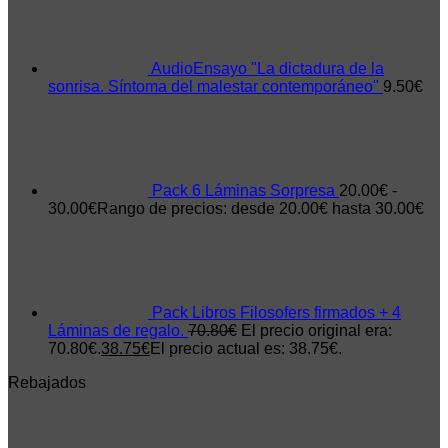
AudioEnsayo "La dictadura de la
sonrisa. Síntoma del malestar contemporáneo"
9.50
€
Pack 6 Láminas Sorpresa
20.00
€
-
30.00
€
Rango de precios: desde 20.00€ hasta 30.00€
Pack Libros Filosofers firmados + 4
Láminas de regalo.
70.80
€
El precio original era:
70.80€.
38.75
€
El precio actual es: 38.75€.
Rebajados