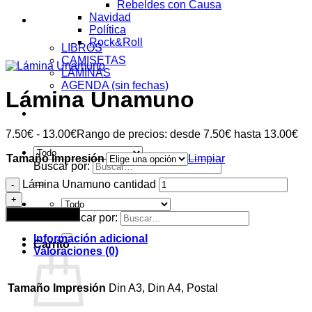
Rebeldes con Causa
Navidad
Tienda
Política
Rock&Roll
LIBROS
CAMISETAS
LÁMINAS
AGENDA (sin fechas)
Lámina Unamuno
Acceder
7.50
€
-
13.00
€
Rango de precios: desde 7.50€ hasta 13.00€
Tamaño Impresión
Limpiar
Buscar por:
Lámina Unamuno cantidad
Añadir al carrito
Buscar por:
Información adicional
Carrito
Valoraciones (0)
Tamaño Impresión
Din A3, Din A4, Postal