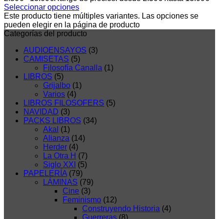
Seleccionar opciones
Este producto tiene múltiples variantes. Las opciones se
pueden elegir en la página de producto
Categorías del producto
AUDIOENSAYOS
(3)
CAMISETAS
(5)
Filosofía Canalla
(1)
LIBROS
(5)
Grijalbo
(1)
Varios
(4)
LIBROS FILOSOFERS
(5)
NAVIDAD
(3)
PACKS LIBROS
(34)
Akal
(1)
Alianza
(14)
Herder
(4)
La Otra H
(7)
Siglo XXI
(5)
PAPELERÍA
(79)
LÁMINAS
(79)
Cine
(3)
Feminismo
(12)
Construyendo Historia
(4)
Guerreras
(8)