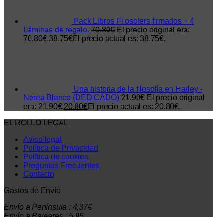
Pack Libros Filosofers firmados + 4
Láminas de regalo.
70.80
€
El precio original era:
70.80€.
38.75
€
El precio actual es: 38.75€.
Una historia de la filosofía en Harley -
Nerea Blanco (DEDICADO)
21.90
€
El precio original
era: 21.90€.
20.80
€
El precio actual es: 20.80€.
EL ROLLO LEGAL
Aviso legal
Política de Privacidad
Política de cookies
Preguntas Frecuentes
Contacto
Gastos de Envío
Envío a Península : 4,37€
Envío a Baleares : 5,95