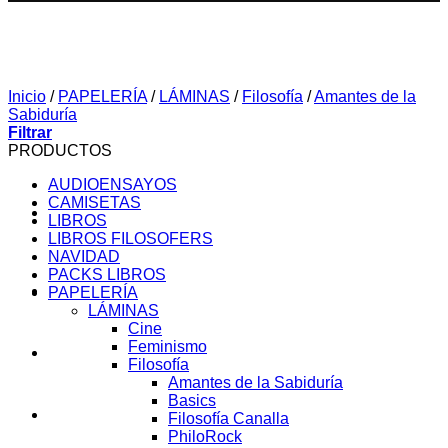
Inicio
/
PAPELERÍA
/
LÁMINAS
/
Filosofía
/
Amantes de la
Sabiduría
Filtrar
PRODUCTOS
AUDIOENSAYOS
CAMISETAS
LIBROS
LIBROS FILOSOFERS
NAVIDAD
PACKS LIBROS
SOBRE MI
PAPELERÍA
LÁMINAS
Cine
Feminismo
AUDIOENSAYOS
Filosofía
Amantes de la Sabiduría
Basics
CURSOS
Filosofía Canalla
PhiloRock