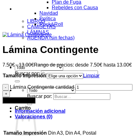
Plan de Fuga
Rebeldes con Causa
Tienda
Navidad
Política
LIBROS
Rock&Roll
CAMISETAS
LÁMINAS
AGENDA (sin fechas)
Lámina Contingente
Acceder
7.50
€
-
13.00
€
Rango de precios: desde 7.50€ hasta 13.00€
Buscar por:
Tamaño Impresión
Limpiar
Lámina Contingente cantidad
Buscar por:
Añadir al carrito
Carrito
Información adicional
Valoraciones (0)
Tamaño Impresión
Din A3, Din A4, Postal