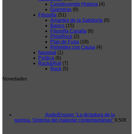
Construyendo Historia
(4)
Guerreras
(8)
Filosofía
(51)
Amantes de la Sabiduría
(6)
Basics
(15)
Filosofía Canalla
(6)
PhiloRock
(2)
Plan de Fuga
(18)
Rebeldes con Causa
(4)
Navidad
(1)
Política
(6)
Rock&Roll
(7)
Rock
(5)
Novedades
AudioEnsayo "La dictadura de la
sonrisa. Síntoma del malestar contemporáneo"
9.50
€