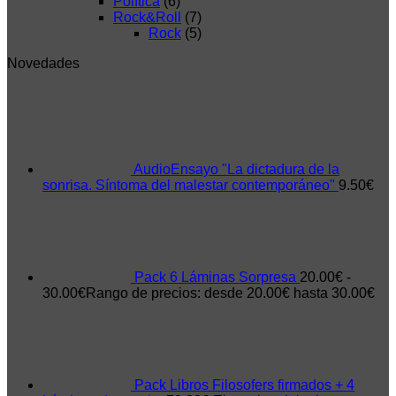
Política
(6)
Rock&Roll
(7)
Rock
(5)
Novedades
AudioEnsayo "La dictadura de la
sonrisa. Síntoma del malestar contemporáneo"
9.50
€
Pack 6 Láminas Sorpresa
20.00
€
-
30.00
€
Rango de precios: desde 20.00€ hasta 30.00€
Pack Libros Filosofers firmados + 4