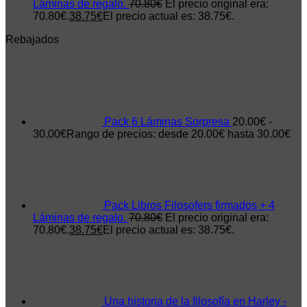
Láminas de regalo.
70.80
€
El precio original era:
70.80€.
38.75
€
El precio actual es: 38.75€.
Rebajados
Pack 6 Láminas Sorpresa
20.00
€
-
30.00
€
Rango de precios: desde 20.00€ hasta 30.00€
Pack Libros Filosofers firmados + 4
Láminas de regalo.
70.80
€
El precio original era:
70.80€.
38.75
€
El precio actual es: 38.75€.
Una historia de la filosofía en Harley -