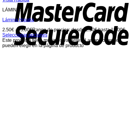
LÁMINAS
Lámina Hipatia
2.50
€
-
13.00
€
Rango de precios: desde 2.50€ hasta 13.00€
Seleccionar opciones
Este producto tiene múltiples variantes. Las opciones se
pueden elegir en la página de producto