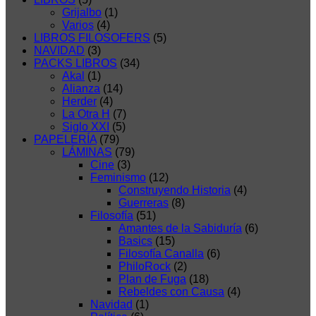
Grijalbo
(1)
Varios
(4)
LIBROS FILOSOFERS
(5)
NAVIDAD
(3)
PACKS LIBROS
(34)
Akal
(1)
Alianza
(14)
Herder
(4)
La Otra H
(7)
Siglo XXI
(5)
PAPELERÍA
(79)
LÁMINAS
(79)
Cine
(3)
Feminismo
(12)
Construyendo Historia
(4)
Guerreras
(8)
Filosofía
(51)
Amantes de la Sabiduría
(6)
Basics
(15)
Filosofía Canalla
(6)
PhiloRock
(2)
Plan de Fuga
(18)
Rebeldes con Causa
(4)
Navidad
(1)