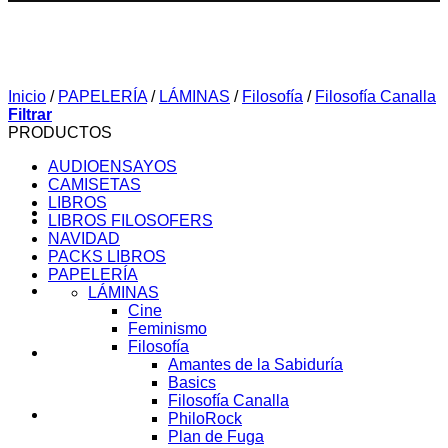
Inicio
/
PAPELERÍA
/
LÁMINAS
/
Filosofía
/
Filosofía Canalla
Filtrar
PRODUCTOS
AUDIOENSAYOS
CAMISETAS
LIBROS
LIBROS FILOSOFERS
NAVIDAD
PACKS LIBROS
PAPELERÍA
SOBRE MI
LÁMINAS
Cine
Feminismo
Filosofía
AUDIOENSAYOS
Amantes de la Sabiduría
Basics
Filosofía Canalla
CURSOS
PhiloRock
Plan de Fuga