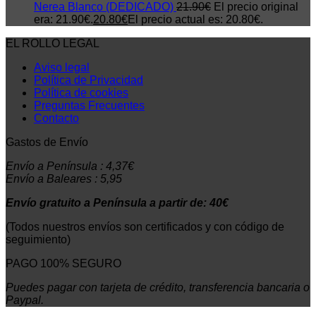
Nerea Blanco (DEDICADO)
21.90
€
El precio original
era: 21.90€.
20.80
€
El precio actual es: 20.80€.
EL ROLLO LEGAL
Aviso legal
Política de Privacidad
Política de cookies
Preguntas Frecuentes
Contacto
Gastos de Envío
Envío a Península : 4,37€
Envío a Baleares : 5,95
Envío gratuito a Península a partir de: 40€
(Todos nuestros envíos son certificados y con código de
seguimiento)
PAGO 100% SEGURO
Puedes pagar con tarjeta de crédito, transferencia bancaria o
Paypal.