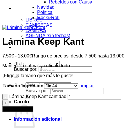
Rebeldes con Causa
Navidad
Tienda
Política
Rock&Roll
LIBROS
CAMISETAS
LÁMINAS
AGENDA (sin fechas)
Lámina Keep Kant
Acceder
7.50
€
-
13.00
€
Rango de precios: desde 7.50€ hasta 13.00€
Mantén “la calma” y critícalo todo.
Buscar por:
¡Elige el tamaño que más te guste!
Tamaño Impresión
Limpiar
Buscar por:
Lámina Keep Kant cantidad
Carrito
Añadir al carrito
Información adicional