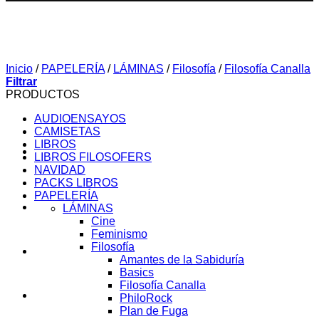
Inicio
/
PAPELERÍA
/
LÁMINAS
/
Filosofía
/
Filosofía Canalla
Filtrar
PRODUCTOS
AUDIOENSAYOS
CAMISETAS
LIBROS
LIBROS FILOSOFERS
NAVIDAD
PACKS LIBROS
PAPELERÍA
SOBRE MI
LÁMINAS
Cine
Feminismo
Filosofía
AUDIOENSAYOS
Amantes de la Sabiduría
Basics
Filosofía Canalla
CURSOS
PhiloRock
Plan de Fuga