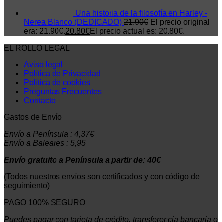
Una historia de la filosofía en Harley -
Nerea Blanco (DEDICADO)
21.90
€
El precio original
era: 21.90€.
20.80
€
El precio actual es: 20.80€.
EL ROLLO LEGAL
Aviso legal
Política de Privacidad
Política de cookies
Preguntas Frecuentes
Contacto
Gastos de Envío
Envío a Península : 4,37€
Envío a Baleares : 5,95
Envío gratuito a Península a partir de: 40€
(Todos nuestros envíos son certificados y con código de
seguimiento)
PAGO 100% SEGURO
Puedes pagar con tarjeta de crédito, transferencia bancaria o