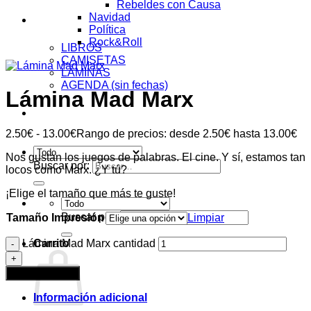
Rebeldes con Causa
Navidad
Tienda
Política
Rock&Roll
LIBROS
CAMISETAS
LÁMINAS
AGENDA (sin fechas)
Lámina Mad Marx
Acceder
2.50
€
-
13.00
€
Rango de precios: desde 2.50€ hasta 13.00€
Nos gustan los juegos de palabras. El cine. Y sí, estamos tan
Buscar por:
locos como Marx. ¿Y tú?
¡Elige el tamaño que más te guste!
Buscar por:
Tamaño Impresión
Limpiar
Lámina Mad Marx cantidad
Carrito
Añadir al carrito
Información adicional