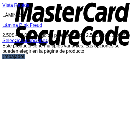
Vista Rápida
LÁMINAS
Lámina Pink Freud
2.50
€
-
13.00
€
Rango de precios: desde 2.50€ hasta 13.00€
Seleccionar opciones
Este producto tiene múltiples variantes. Las opciones se
pueden elegir en la página de producto
¡rebajado!