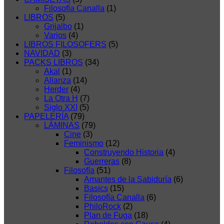
Filosofía Canalla
(1)
LIBROS
(5)
Grijalbo
(1)
Varios
(4)
LIBROS FILOSOFERS
(5)
NAVIDAD
(3)
PACKS LIBROS
(34)
Akal
(1)
Alianza
(14)
Herder
(4)
La Otra H
(7)
Siglo XXI
(5)
PAPELERÍA
(79)
LÁMINAS
(79)
Cine
(3)
Feminismo
(12)
Construyendo Historia
(4)
Guerreras
(8)
Filosofía
(51)
Amantes de la Sabiduría
(6)
Basics
(15)
Filosofía Canalla
(6)
PhiloRock
(2)
Plan de Fuga
(18)