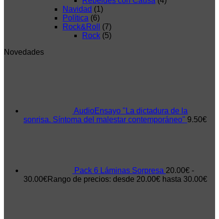
Rebeldes con Causa
(4)
Navidad
(1)
Política
(6)
Rock&Roll
(7)
Rock
(5)
Novedades
AudioEnsayo "La dictadura de la
sonrisa. Síntoma del malestar contemporáneo"
9.50
€
Pack 6 Láminas Sorpresa
20.00
€
-
30.00
€
Rango de precios: desde 20.00€ hasta 30.00€