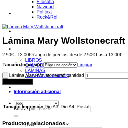
Filosofía
Navidad
Política
AUDIOENSAYOS
Rock&Roll
CURSOS
Lámina Mary Wollstonecraft
Tienda
2.50
€
-
13.00
€
Rango de precios: desde 2.50€ hasta 13.00€
LIBROS
Tamaño Impresión
Limpiar
CAMISETAS
LÁMINAS
Lámina Mary Wollstonecraft cantidad
AGENDA (sin fechas)
Añadir al carrito
Acceder
Información adicional
Tamaño Impresión
Din A3, Din A4, Postal
Buscar por:
Productos relacionados