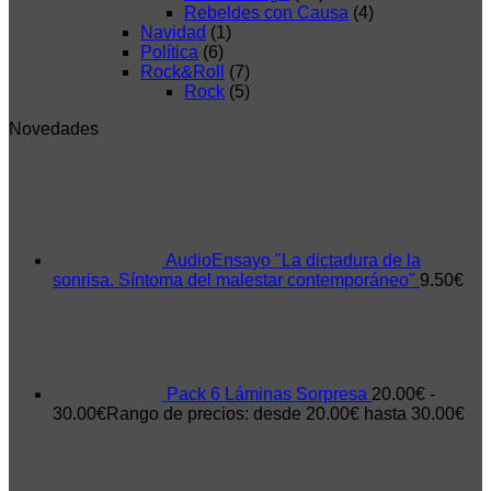
Rebeldes con Causa
(4)
Navidad
(1)
Política
(6)
Rock&Roll
(7)
Rock
(5)
Novedades
AudioEnsayo "La dictadura de la
sonrisa. Síntoma del malestar contemporáneo"
9.50
€
Pack 6 Láminas Sorpresa
20.00
€
-
30.00
€
Rango de precios: desde 20.00€ hasta 30.00€