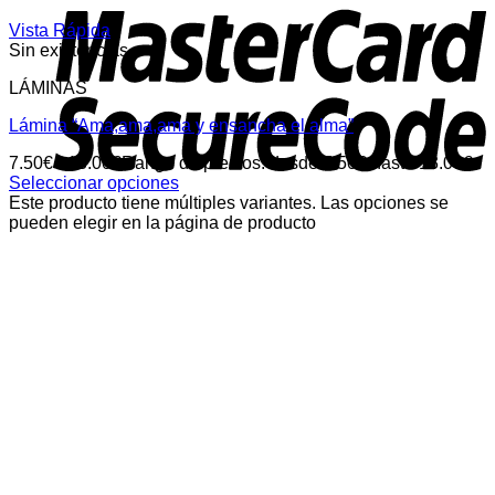
Vista Rápida
Sin existencias
LÁMINAS
Lámina “Ama,ama,ama y ensancha el alma”
7.50
€
-
13.00
€
Rango de precios: desde 7.50€ hasta 13.00€
Seleccionar opciones
Este producto tiene múltiples variantes. Las opciones se
pueden elegir en la página de producto