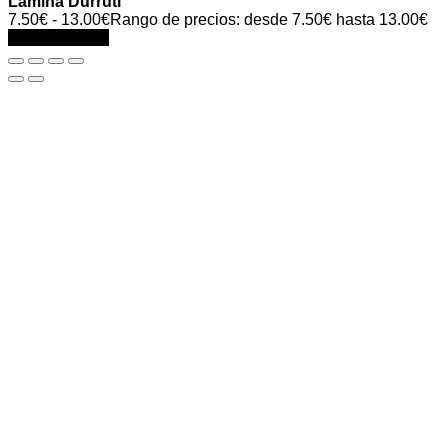
Lámina Durruti
7.50
€
-
13.00
€
Rango de precios: desde 7.50€ hasta 13.00€
Select options