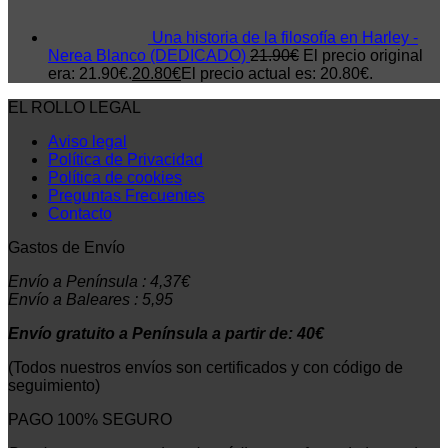
Una historia de la filosofía en Harley -
Nerea Blanco (DEDICADO)
21.90
€
El precio original
era: 21.90€.
20.80
€
El precio actual es: 20.80€.
EL ROLLO LEGAL
Aviso legal
Política de Privacidad
Política de cookies
Preguntas Frecuentes
Contacto
Gastos de Envío
Envío a Península : 4,37€
Envío a Baleares : 5,95
Envío gratuito a Península a partir de: 40€
(Todos nuestros envíos son certificados y con código de
seguimiento)
PAGO 100% SEGURO