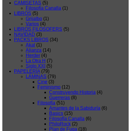
CAMISETAS
(5)
Filosofía Canalla
(1)
LIBROS
(5)
Grijalbo
(1)
Varios
(4)
LIBROS FILOSOFERS
(5)
NAVIDAD
(3)
PACKS LIBROS
(34)
Akal
(1)
Alianza
(14)
Herder
(4)
La Otra H
(7)
Siglo XXI
(5)
PAPELERÍA
(79)
LÁMINAS
(79)
Cine
(3)
Feminismo
(12)
Construyendo Historia
(4)
Guerreras
(8)
Filosofía
(51)
Amantes de la Sabiduría
(6)
Basics
(15)
Filosofía Canalla
(6)
PhiloRock
(2)
Plan de Fuga
(18)