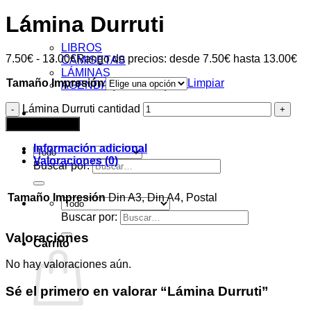
Lámina Durruti
Tienda
LIBROS
7.50
€
-
13.00
€
Rango de precios: desde 7.50€ hasta 13.00€
CAMISETAS
LÁMINAS
Tamaño Impresión
Limpiar
AGENDA (sin fechas)
Lámina Durruti cantidad
Acceder
Añadir al carrito
Información adicional
Valoraciones (0)
Buscar por:
Tamaño Impresión
Din A3, Din A4, Postal
Buscar por:
Valoraciones
Carrito
No hay valoraciones aún.
Sé el primero en valorar “Lámina Durruti”