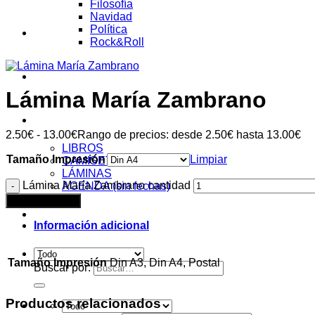
Filosofía
Navidad
Política
AUDIOENSAYOS
Rock&Roll
CURSOS
Lámina María Zambrano
Tienda
2.50
€
-
13.00
€
Rango de precios: desde 2.50€ hasta 13.00€
LIBROS
Tamaño Impresión
Limpiar
CAMISETAS
LÁMINAS
Lámina María Zambrano cantidad
AGENDA (sin fechas)
Añadir al carrito
Acceder
Información adicional
Tamaño Impresión
Din A3, Din A4, Postal
Buscar por:
Productos relacionados