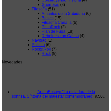
Construyendo Historia
(4)
Guerreras
(8)
Filosofía
(51)
Amantes de la Sabiduría
(6)
Basics
(15)
Filosofía Canalla
(6)
PhiloRock
(2)
Plan de Fuga
(18)
Rebeldes con Causa
(4)
Navidad
(1)
Política
(6)
Rock&Roll
(7)
Rock
(5)
Novedades
AudioEnsayo "La dictadura de la
sonrisa. Síntoma del malestar contemporáneo"
9.50
€