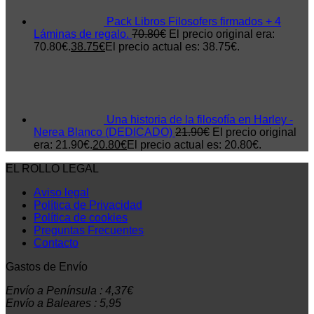
Pack Libros Filosofers firmados + 4
Láminas de regalo.
70.80
€
El precio original era:
70.80€.
38.75
€
El precio actual es: 38.75€.
Una historia de la filosofía en Harley -
Nerea Blanco (DEDICADO)
21.90
€
El precio original
era: 21.90€.
20.80
€
El precio actual es: 20.80€.
EL ROLLO LEGAL
Aviso legal
Política de Privacidad
Política de cookies
Preguntas Frecuentes
Contacto
Gastos de Envío
Envío a Península : 4,37€
Envío a Baleares : 5,95