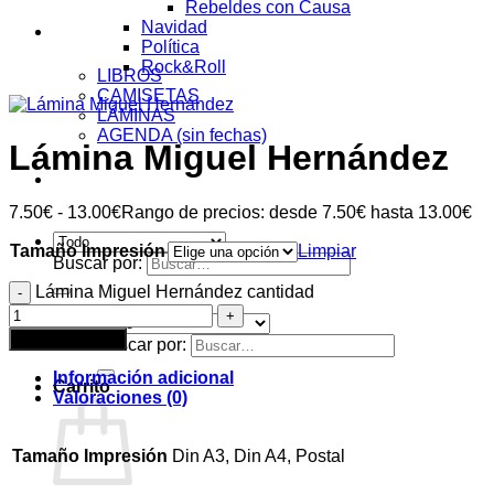
Rebeldes con Causa
Navidad
Tienda
Política
Rock&Roll
LIBROS
CAMISETAS
LÁMINAS
AGENDA (sin fechas)
Lámina Miguel Hernández
Acceder
7.50
€
-
13.00
€
Rango de precios: desde 7.50€ hasta 13.00€
Tamaño Impresión
Limpiar
Buscar por:
Lámina Miguel Hernández cantidad
Añadir al carrito
Buscar por:
Información adicional
Carrito
Valoraciones (0)
Tamaño Impresión
Din A3, Din A4, Postal