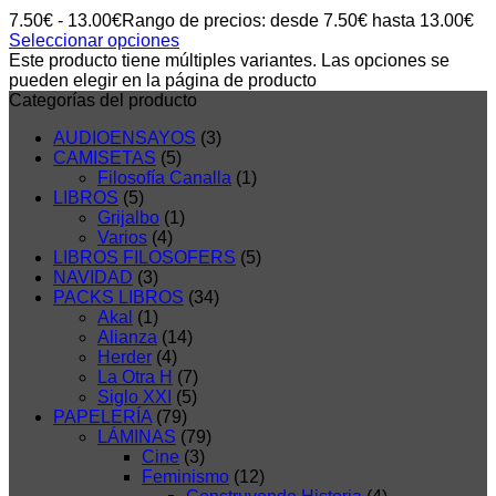
7.50
€
-
13.00
€
Rango de precios: desde 7.50€ hasta 13.00€
Seleccionar opciones
Este producto tiene múltiples variantes. Las opciones se
pueden elegir en la página de producto
Categorías del producto
AUDIOENSAYOS
(3)
CAMISETAS
(5)
Filosofía Canalla
(1)
LIBROS
(5)
Grijalbo
(1)
Varios
(4)
LIBROS FILOSOFERS
(5)
NAVIDAD
(3)
PACKS LIBROS
(34)
Akal
(1)
Alianza
(14)
Herder
(4)
La Otra H
(7)
Siglo XXI
(5)
PAPELERÍA
(79)
LÁMINAS
(79)
Cine
(3)
Feminismo
(12)