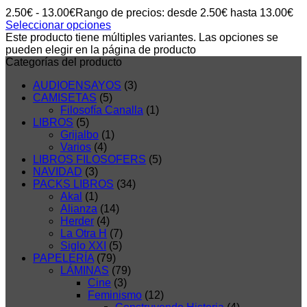
2.50
€
-
13.00
€
Rango de precios: desde 2.50€ hasta 13.00€
Seleccionar opciones
Este producto tiene múltiples variantes. Las opciones se
pueden elegir en la página de producto
Categorías del producto
AUDIOENSAYOS
(3)
CAMISETAS
(5)
Filosofía Canalla
(1)
LIBROS
(5)
Grijalbo
(1)
Varios
(4)
LIBROS FILOSOFERS
(5)
NAVIDAD
(3)
PACKS LIBROS
(34)
Akal
(1)
Alianza
(14)
Herder
(4)
La Otra H
(7)
Siglo XXI
(5)
PAPELERÍA
(79)
LÁMINAS
(79)
Cine
(3)
Feminismo
(12)