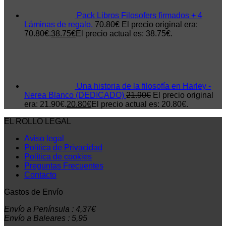
Pack Libros Filosofers firmados + 4
Láminas de regalo.
70.80
€
El precio original era:
70.80€.
38.75
€
El precio actual es: 38.75€.
Una historia de la filosofía en Harley -
Nerea Blanco (DEDICADO)
21.90
€
El precio original
era: 21.90€.
20.80
€
El precio actual es: 20.80€.
EL ROLLO LEGAL
Aviso legal
Política de Privacidad
Política de cookies
Preguntas Frecuentes
Contacto
Gastos de Envío
Envío a Península : 4,37€
Envío a Baleares : 5,95