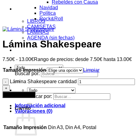
Rebeldes con Causa
Navidad
Tienda
Política
Rock&Roll
LIBROS
CAMISETAS
LÁMINAS
AGENDA (sin fechas)
Lámina Shakespeare
Acceder
7.50
€
-
13.00
€
Rango de precios: desde 7.50€ hasta 13.00€
Tamaño Impresión
Limpiar
Buscar por:
Lámina Shakespeare cantidad
Añadir al carrito
Buscar por:
Información adicional
Carrito
Valoraciones (0)
Tamaño Impresión
Din A3, Din A4, Postal