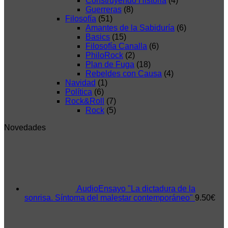
Construyendo Historia
(4)
Guerreras
(8)
Filosofía
(51)
Amantes de la Sabiduría
(6)
Basics
(15)
Filosofía Canalla
(6)
PhiloRock
(2)
Plan de Fuga
(18)
Rebeldes con Causa
(4)
Navidad
(1)
Política
(6)
Rock&Roll
(7)
Rock
(5)
Novedades
AudioEnsayo "La dictadura de la
sonrisa. Síntoma del malestar contemporáneo"
9.50
€