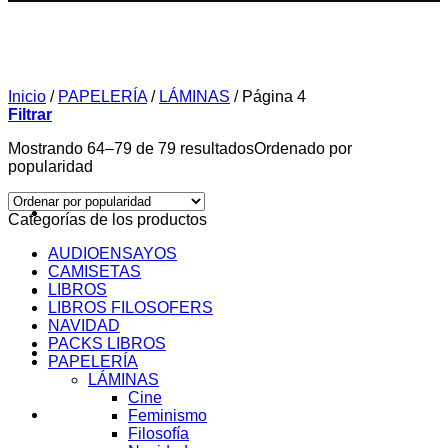
Inicio
/
PAPELERÍA
/
LÁMINAS
/
Página 4
Filtrar
Mostrando 64–79 de 79 resultados
Ordenado por
popularidad
Categorías de los productos
AUDIOENSAYOS
CAMISETAS
LIBROS
SOBRE MI
LIBROS FILOSOFERS
NAVIDAD
PACKS LIBROS
AUDIOENSAYOS
PAPELERÍA
LÁMINAS
Cine
CURSOS
Feminismo
Filosofía