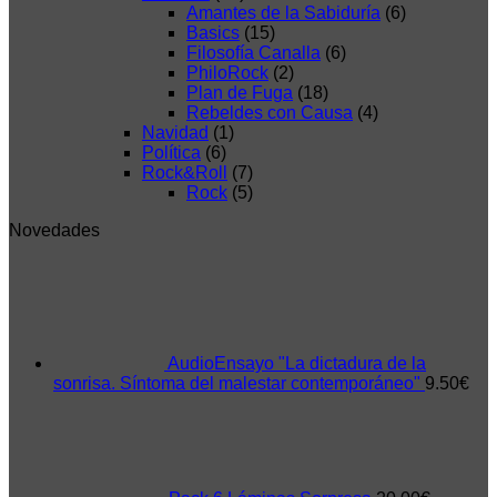
Amantes de la Sabiduría
(6)
Basics
(15)
Filosofía Canalla
(6)
PhiloRock
(2)
Plan de Fuga
(18)
Rebeldes con Causa
(4)
Navidad
(1)
Política
(6)
Rock&Roll
(7)
Rock
(5)
Novedades
AudioEnsayo "La dictadura de la
sonrisa. Síntoma del malestar contemporáneo"
9.50
€