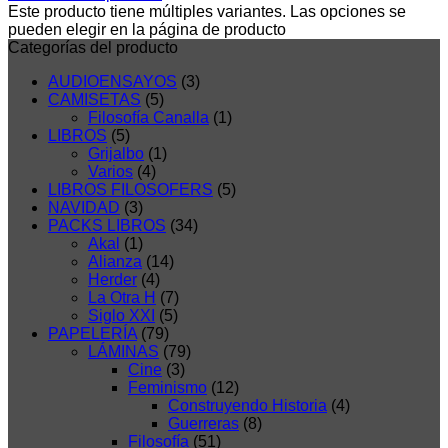
Este producto tiene múltiples variantes. Las opciones se
pueden elegir en la página de producto
Categorías del producto
AUDIOENSAYOS
(3)
CAMISETAS
(5)
Filosofía Canalla
(1)
LIBROS
(5)
Grijalbo
(1)
Varios
(4)
LIBROS FILOSOFERS
(5)
NAVIDAD
(3)
PACKS LIBROS
(34)
Akal
(1)
Alianza
(14)
Herder
(4)
La Otra H
(7)
Siglo XXI
(5)
PAPELERÍA
(79)
LÁMINAS
(79)
Cine
(3)
Feminismo
(12)
Construyendo Historia
(4)
Guerreras
(8)
Filosofía
(51)