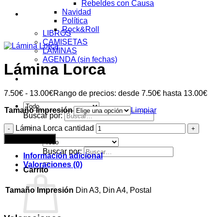
Rebeldes con Causa
Navidad
Tienda
Política
Rock&Roll
LIBROS
CAMISETAS
LÁMINAS
AGENDA (sin fechas)
Lámina Lorca
Acceder
7.50
€
-
13.00
€
Rango de precios: desde 7.50€ hasta 13.00€
Tamaño Impresión
Limpiar
Buscar por:
Lámina Lorca cantidad
Añadir al carrito
Buscar por:
Información adicional
Valoraciones (0)
Carrito
Tamaño Impresión
Din A3, Din A4, Postal