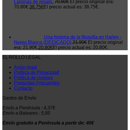
Láminas de regalo.
70.80
€
El precio original era:
70.80€.
38.75
€
El precio actual es: 38.75€.
Una historia de la filosofía en Harley -
Nerea Blanco (DEDICADO)
21.90
€
El precio original
era: 21.90€.
20.80
€
El precio actual es: 20.80€.
EL ROLLO LEGAL
Aviso legal
Política de Privacidad
Política de cookies
Preguntas Frecuentes
Contacto
Gastos de Envío
Envío a Península : 4,37€
Envío a Baleares : 5,95
Envío gratuito a Península a partir de: 40€